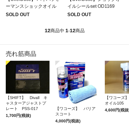
ーマンスショックオイル
イルシールset OD1169
SOLD OUT
SOLD OUT
12
1
12
商品中
-
商品
売れ筋商品
【SHIFT】 Divall キ
【ワコーズ】
ャスターアジャストプ
オイル105
レート PSS-017
【ワコーズ】 バリア
4,600円(税抜
スコート
1,700円(税抜)
4,000円(税抜)