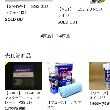
【SANWA】 SGS-01D
【MST】 LSD 2.0 RSジ
（ジャイロ）
ャイロ
SOLD OUT
SOLD OUT
4
1
4
商品中
-
商品
売れ筋商品
【SHIFT】 Divall キ
【ワコーズ】
ャスターアジャストプ
オイル105
レート PSS-017
【ワコーズ】 バリア
4,600円(税抜
スコート
1,700円(税抜)