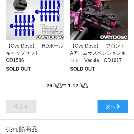
【OverDose】 HDボール
【OverDose】 フロント
キャップセット
Aアームサスペンションキ
OD1586
ット Vacula OD1617
SOLD OUT
SOLD OUT
29
1
12
商品中
-
商品
戻る
次へ
売れ筋商品