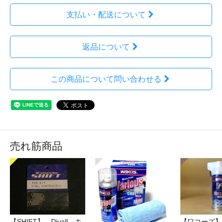
支払い・配送について
返品について
この商品について問い合わせる
売れ筋商品
【SHIFT】 Divall キ
【ワコーズ】