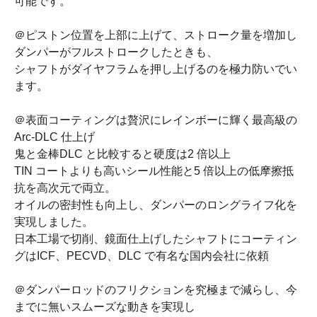
可能です。
＠ピストン位置を上部に上げて、ストローク量を増加し
ダンパーがフルストロークしたときも、
シャフトがダイヤフラムを押し上げるのを極力防いでい
ます。
＠表面コーティングは贅沢にレインボーに輝く最高級の
Arc-DLC 仕上げ
鬼と金棒DLC と比較すると硬度は2 倍以上
TIN コートよりも高いシール性能と5 倍以上の低摩擦抵
抗を高次元で両立。
オイルの密封性も向上し、ダンパーのロングライフ化を
実現しました。
日本工場で切削、鏡面仕上げしたシャフトにコーティン
グはICF、PECVD、DLC で有名な国内会社に依頼
＠ダンパーロッドのフリクションを究極まで減らし、今
までに無いスムーズな動きを実現し