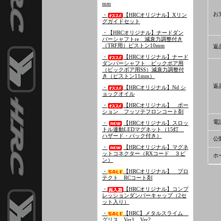
mm
お
・
【HRCオリジナル】Xリン
グガイドセット
・【HRCオリジナル】ナードダン
パーシャフトre 減衰力調整付き
（TRF用）ピストン10mm
返
・
【HRCオリジナル】ナード
ダンパーシャフト ビックボア用
（ビックボア用SS）減衰力調整付
き（ピストン11mm）
返
・
【HRCオリジナル】Nd シ
ョックオイル
・
【HRCオリジナル】 ポー
ション フッソテフロンコート剤
電
・
【HRCオリジナル】スロッ
トル連動LEDマグネット（15灯
ハザード・バック付き）
公
・
【HRCオリジナル】マグネ
ットコネクター（RXコード ３ピ
ホ
ン）
・
【HRCオリジナル】 プロ
テクト RCコート剤
・
【HRCオリジナル】コンプ
レッションダンパーキャップ（2セ
ット入り）
・
【HRC】メタルスライム
グリス Ver1、Ver2