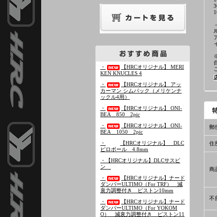
・
【HRCオリジナル】 MERI
KEN KNUCLES 4
・
【HRCオリジナル】 アッ
カーマン シムパック（メリケンナ
ックル4用）
・
【HRCオリジナル】 ONI-
BEA＿850 2pic
・
【HRCオリジナル】 ONI-
郵
BEA＿1050 2pic
・
【HRCオリジナル】 DLC
住
ピロボール 4.8mm
・【HRCオリジナル】DLCサスピ
ン
商
・
【HRCオリジナル】ナード
ダンパーULTIMO（For TRF） 減
衰力調整付き ピストン10mm
不
・
【HRCオリジナル】ナード
ダンパーULTIMO（For YOKOM
O） 減衰力調整付き ピストン11