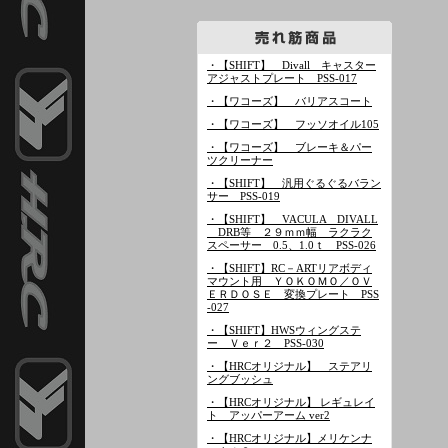
・【SHIFT】 Divall キャスター
アジャストプレート PSS-017
・【ワコーズ】 バリアスコート
・【ワコーズ】 フッソオイル105
・【ワコーズ】 ブレーキ＆パー
ツクリーナー
・【SHIFT】 汎用ぐるぐるバラン
サー PSS-019
・【SHIFT】 VACULA DIVALL
DRB等 ２９ｍｍ幅 ラクラク
スペーサー 0.5、1.0ｔ PSS-026
・【SHIFT】RC－ARTリアボディ
マウント用 ＹＯＫＯＭＯ／ＯＶ
ＥＲＤＯＳＥ 変換プレート PSS
-027
・【SHIFT】HWSウィングステ
ー Ｖｅｒ２ PSS-030
・【HRCオリジナル】 ステアリ
ングブッシュ
・【HRCオリジナル】 レギュレイ
ト アッパーアーム ver2
・【HRCオリジナル】メリケンナ