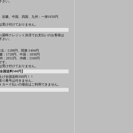
下さい。
、近畿、中国、四国、九州：一律1650円
は受け付けておりません。
お届時クレジット決済でお支払いのお客様は
下さい。
北：1188円、関東:1404円
畿：1728円、中国：1836円
州：2052円、沖縄：2160円
です。
は受け付けておりません。
全国送料500円】
上げ全国送料500円！！
送り番号は付きません。
トカード払いの場合はご利用できません。