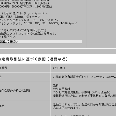
30000円～99999万円未満：660円(税込)
10000円～300000万円以下：1100円(税込)
－ 利 用 可 能 ク レ ジ ッ ト カ ー ド －
JCB、VISA、Master、ダイナース
アメリカンエキスプレス、UC、クレディセゾン
イオンクレジット、MUFG、DC、UFJ、NICOS、TOP&カード
※こちらの支払い方法を選択した方は
自動的にクロネコヤマトでの配送となります。
ご了承下さい。
店頭にて支払い
便番号
084-0904
所
北海道釧路市新富士町3-4-7 メンテナンスホー
送料
代引き手数料
品代金以外の料金の説明
コンビニ郵便局後払い手数料（205円税込み）
※銀行振り込みは、合わせて手数料をご負担お願
返品につきましては、配達の日から7日以内にご
良品
品には応じかねます。