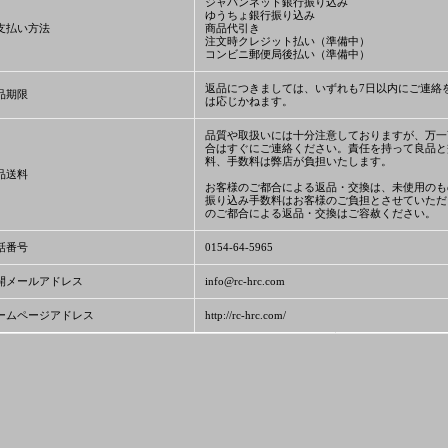
ジャパンネット銀行振り込み
ゆうちょ銀行振り込み
支払い方法
商品代引き
注文時クレジット払い（準備中）
コンビニ郵便局後払い（準備中）
返品につきましては、いずれも7日以内にご連絡
品期限
は応じかねます。
品質や取扱いには十分注意しておりますが、万一
合はすぐにご連絡ください。責任を持って良品と
料、手数料は弊店が負担いたします。
品送料
お客様のご都合による返品・交換は、未使用のも
振り込み手数料はお客様のご負担とさせていただ
のご都合による返品・交換はご容赦ください。
話番号
0154-64-5965
開メールアドレス
info@rc-hrc.com
ームページアドレス
http://rc-hrc.com/