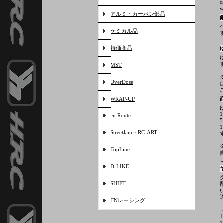
c
アルミ・カーボン部品
ケミカル品
特価商品
MST
OverDose
WRAP-UP
en Route
StreetJam・RC-ART
TopLine
D-LIKE
SHIFT
TNレーシング