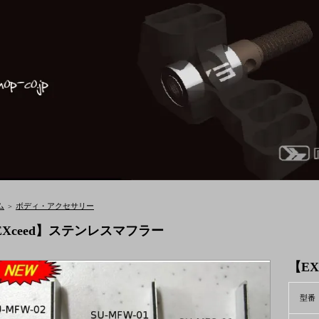
ム
ボディ・アクセサリー
＞
EXceed】ステンレスマフラー
【E
型番