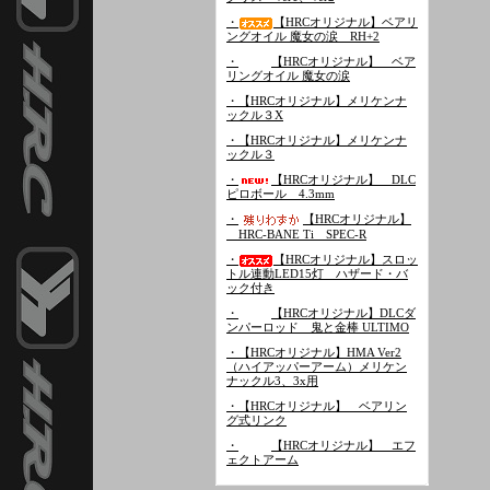
・
【HRCオリジナル】ベアリ
ングオイル 魔女の涙 RH+2
・
【HRCオリジナル】 ベア
リングオイル 魔女の涙
・【HRCオリジナル】メリケンナ
ックル３X
・【HRCオリジナル】メリケンナ
ックル３
・
【HRCオリジナル】 DLC
ピロボール 4.3mm
・
【HRCオリジナル】
HRC-BANE Ti SPEC-R
・
【HRCオリジナル】スロッ
トル連動LED15灯 ハザード・バ
ック付き
・
【HRCオリジナル】DLCダ
ンパーロッド 鬼と金棒 ULTIMO
・【HRCオリジナル】HMA Ver2
（ハイアッパーアーム）メリケン
ナックル3、3x用
・【HRCオリジナル】 ベアリン
グ式リンク
・
【HRCオリジナル】 エフ
ェクトアーム