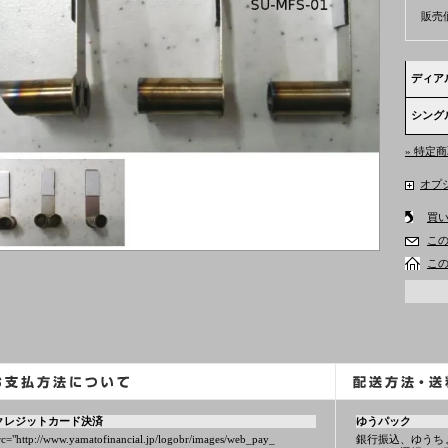
販売
ディアル
シングル
» 特定
オプ
買
こ
こ
クレジットカード決済
ゆうパック
rc="http://www.yamatofinancial.jp/logobr/images/web_pay_
銀行振込、ゆうち