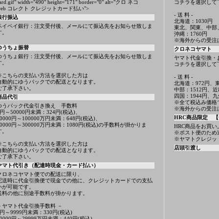
ard.gif" width="490" height="171" border="0" alt="クロ ネコ
コチラを選択して
web コレクト クレジットカード払い">
- 送 料 -
銀行振込
北海道：1030円
ペイペイ銀行：注文受付後、メールにて振込先をお知らせ致しま
東北、関東、中部
す。
沖縄：1760円
※海外からの受注
ゆうちょ振替
クロネコヤマト
ゆうちょ銀行：注文受付後、メールにて振込先をお知らせ致しま
ヤマト代金引換・
す。
コチラを選択して
※こちらの支払い方法を選択した方は
- 送 料 -
自動的にゆうパックでの配送となります。
北海道：972円、東
ご了承下さい。
中部：1512円、近
四国：1944円、九
商品代引
※全て税込み価格
ゆうパック代金引き換え 手数料
※海外からの受注
1円～50000円未満：324円(税込)、
HRC商品限定 【
50000円～100000万円未満：648円(税込)、
10000円～300000万円未満：1080円(税込)の手数料が掛かりま
HRC商品をお買い
す。
※ポスト便のため
※ヤマトクレジッ
※こちらの支払い方法を選択した方は
店頭引渡し
自動的にゆうパックでの配送となります。
ご了承下さい。
ヤマト代引き（配達時現金・カード払い）
クロネコヤマト便での配送に限り、
配送時に代金引換便で現金での他に、クレジットカードでの支払
いが可能です。
送料の他に別途手数料が掛かります。
－ヤマト代金引換手数料 －
1円～9999円未満：330円(税込)
10000円～29999万円未満：440円(税込)