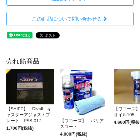
この商品について問い合わせる
売れ筋商品
【SHIFT】 Divall キ
【ワコーズ】
ャスターアジャストプ
オイル105
レート PSS-017
【ワコーズ】 バリア
4,600円(税抜
スコート
1,700円(税抜)
4,000円(税抜)