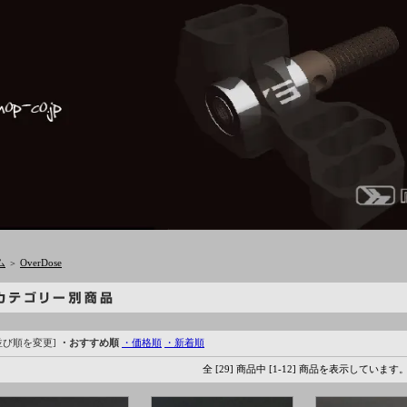
ム
OverDose
＞
並び順を変更]
・おすすめ順
・価格順
・新着順
全 [29] 商品中 [1-12] 商品を表示しています