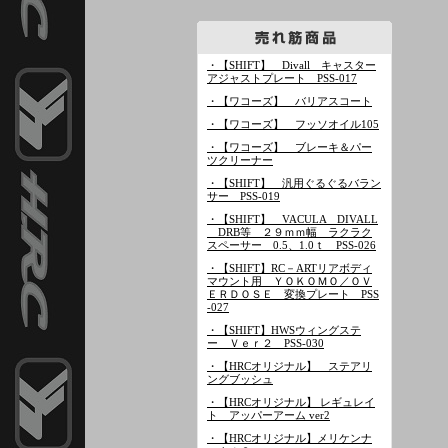
・【SHIFT】 Divall キャスター
アジャストプレート PSS-017
・【ワコーズ】 バリアスコート
・【ワコーズ】 フッソオイル105
・【ワコーズ】 ブレーキ＆パー
ツクリーナー
・【SHIFT】 汎用ぐるぐるバラン
サー PSS-019
・【SHIFT】 VACULA DIVALL
DRB等 ２９ｍｍ幅 ラクラク
スペーサー 0.5、1.0ｔ PSS-026
・【SHIFT】RC－ARTリアボディ
マウント用 ＹＯＫＯＭＯ／ＯＶ
ＥＲＤＯＳＥ 変換プレート PSS
-027
・【SHIFT】HWSウィングステ
ー Ｖｅｒ２ PSS-030
・【HRCオリジナル】 ステアリ
ングブッシュ
・【HRCオリジナル】 レギュレイ
ト アッパーアーム ver2
・【HRCオリジナル】メリケンナ