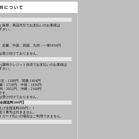
ょ振替、商品代引でお支払いのお客様は
下さい。
、近畿、中国、四国、九州：一律1650円
は受け付けておりません。
お届時クレジット決済でお支払いのお客様は
下さい。
北：1188円、関東:1404円
畿：1728円、中国：1836円
州：2052円、沖縄：2160円
です。
は受け付けておりません。
全国送料500円】
上げ全国送料500円！！
送り番号は付きません。
トカード払いの場合はご利用できません。