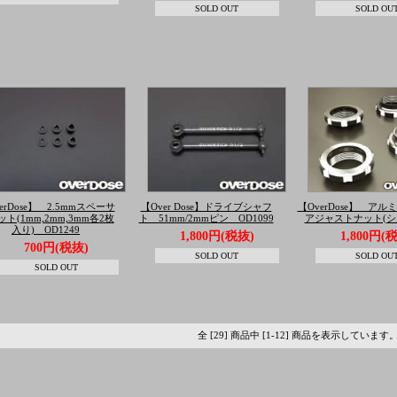
SOLD OUT
SOLD OU
erDose】 2.5mmスペーサ
【Over Dose】ドライブシャフ
【OverDose】 ア
ト(1mm,2mm,3mm各2枚
ト 51mm/2mmピン OD1099
アジャストナット(シ
入り) OD1249
1,800円(税抜)
1,800円(
700円(税抜)
SOLD OUT
SOLD OU
SOLD OUT
全 [29] 商品中 [1-12] 商品を表示しています