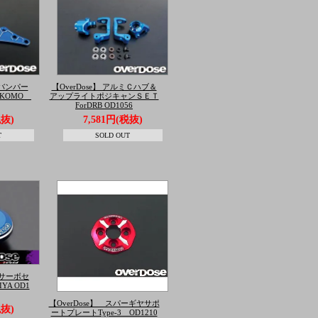
ミバンパー
【OverDose】 アルミＣハブ＆
OKOMO
アップライトポジキャンＳＥＴ
ForDRB OD1056
税抜)
7,581円(税抜)
T
SOLD OUT
ミ サーボセ
YA OD1
【OverDose】 スパーギヤサポ
税抜)
ートプレートType-3 OD1210