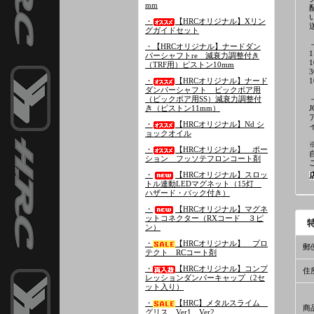
mm
・
【HRCオリジナル】Xリン
グガイドセット
・【HRCオリジナル】ナードダン
パーシャフトre 減衰力調整付き
（TRF用）ピストン10mm
・
【HRCオリジナル】ナード
ダンパーシャフト ビックボア用
（ビックボア用SS）減衰力調整付
き（ピストン11mm）
・
【HRCオリジナル】Nd シ
ョックオイル
・
【HRCオリジナル】 ポー
ション フッソテフロンコート剤
・
【HRCオリジナル】スロッ
トル連動LEDマグネット（15灯
ハザード・バック付き）
・
【HRCオリジナル】マグネ
ットコネクター（RXコード ３ピ
ン）
・
【HRCオリジナル】 プロ
郵
テクト RCコート剤
・
【HRCオリジナル】コンプ
住
レッションダンパーキャップ（2セ
ット入り）
・
【HRC】メタルスライム
商
グリス Ver1、Ver2