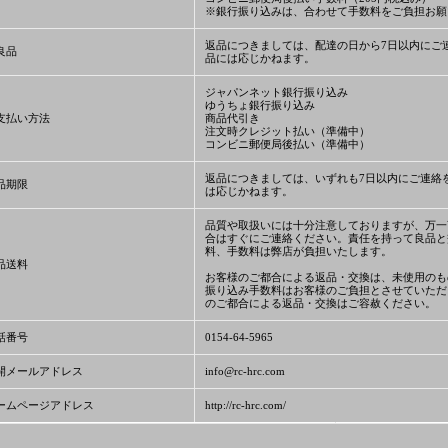
※銀行振り込みは、合わせて手数料をご負担お願
返品につきましては、配達の日から7日以内にご
良品
品には応じかねます。
ジャパンネット銀行振り込み
ゆうちょ銀行振り込み
支払い方法
商品代引き
注文時クレジット払い（準備中）
コンビニ郵便局後払い（準備中）
返品につきましては、いずれも7日以内にご連絡
品期限
は応じかねます。
品質や取扱いには十分注意しておりますが、万一
合はすぐにご連絡ください。責任を持って良品と
料、手数料は弊店が負担いたします。
品送料
お客様のご都合による返品・交換は、未使用のも
振り込み手数料はお客様のご負担とさせていただ
のご都合による返品・交換はご容赦ください。
話番号
0154-64-5965
開メールアドレス
info@rc-hrc.com
ームページアドレス
http://rc-hrc.com/