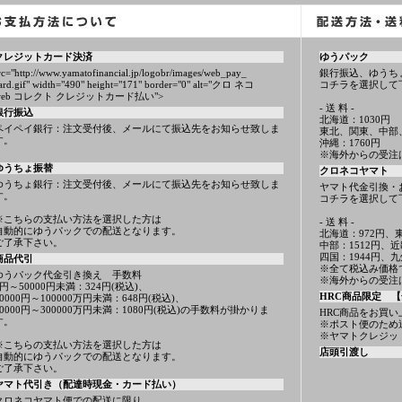
クレジットカード決済
ゆうパック
rc="http://www.yamatofinancial.jp/logobr/images/web_pay_
銀行振込、ゆうち
ard.gif" width="490" height="171" border="0" alt="クロ ネコ
コチラを選択して
web コレクト クレジットカード払い">
- 送 料 -
銀行振込
北海道：1030円
ペイペイ銀行：注文受付後、メールにて振込先をお知らせ致しま
東北、関東、中部
す。
沖縄：1760円
※海外からの受注
ゆうちょ振替
クロネコヤマト
ゆうちょ銀行：注文受付後、メールにて振込先をお知らせ致しま
ヤマト代金引換・
す。
コチラを選択して
※こちらの支払い方法を選択した方は
- 送 料 -
自動的にゆうパックでの配送となります。
北海道：972円、東
ご了承下さい。
中部：1512円、近
四国：1944円、九
商品代引
※全て税込み価格
ゆうパック代金引き換え 手数料
※海外からの受注
1円～50000円未満：324円(税込)、
HRC商品限定 【
50000円～100000万円未満：648円(税込)、
10000円～300000万円未満：1080円(税込)の手数料が掛かりま
HRC商品をお買い
す。
※ポスト便のため
※ヤマトクレジッ
※こちらの支払い方法を選択した方は
店頭引渡し
自動的にゆうパックでの配送となります。
ご了承下さい。
ヤマト代引き（配達時現金・カード払い）
クロネコヤマト便での配送に限り、