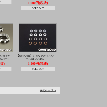
T
1,000円(税抜)
SOLD OUT
ルミショック
【OverDose】ショックオイルシ
ルバー)
ールset OD1169
税抜)
1,200円(税抜)
T
SOLD OUT
。
次のページ ＞