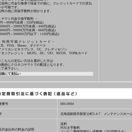
配送時に代金引換便で現金での他に、クレジットカードでの支払
いが可能です。
送料の他に別途手数料が掛かります。
－ヤマト代金引換手数料 －
1円～9999円未満：330円(税込)
10000円～29999万円未満：440円(税込)
30000円～99999万円未満：660円(税込)
10000円～300000万円以下：1100円(税込)
－ 利 用 可 能 ク レ ジ ッ ト カ ー ド －
JCB、VISA、Master、ダイナース
アメリカンエキスプレス、UC、クレディセゾン
イオンクレジット、MUFG、DC、UFJ、NICOS、TOP&カード
※こちらの支払い方法を選択した方は
自動的にクロネコヤマトでの配送となります。
ご了承下さい。
店頭にて支払い
便番号
084-0904
所
北海道釧路市新富士町3-4-7 メンテナンスホー
送料
代引き手数料
品代金以外の料金の説明
コンビニ郵便局後払い手数料（205円税込み）