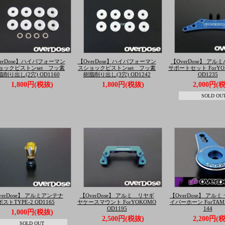
erDose】ハイパフォーマン
【OverDose】ハイパフォーマン
【OverDose】 アル
ョックピストンset フッ素
スショックピストンset フッ素
サポートセット ForY
脂削り出し(2穴) OD1160
樹脂削り出し(3穴) OD1242
OD1235
1,800円(税抜)
1,800円(税抜)
2,000円(
SOLD OU
verDose】 アルミアンテナ
【OverDose】 アルミ リヤギ
【OverDose】 アル
ポストTYPE-2 OD1165
ヤケースマウント ForYOKOMO
イバーホーン ForTAMI
OD1195
144
1,000円(税抜)
2,500円(税抜)
2,200円(
SOLD OUT