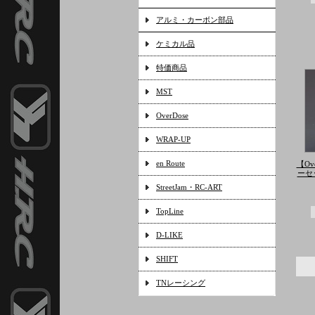
アルミ・カーボン部品
ケミカル品
特価商品
MST
OverDose
WRAP-UP
en Route
【Ov
ーセッ
StreetJam・RC-ART
TopLine
D-LIKE
SHIFT
TNレーシング