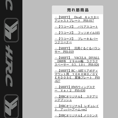
・【SHIFT】 Divall キャスター
アジャストプレート PSS-017
・【ワコーズ】 バリアスコート
・【ワコーズ】 フッソオイル105
・【ワコーズ】 ブレーキ＆パー
ツクリーナー
・【SHIFT】 汎用ぐるぐるバラン
サー PSS-019
・【SHIFT】 VACULA DIVALL
DRB等 ２９ｍｍ幅 ラクラク
スペーサー 0.5、1.0ｔ PSS-026
・【SHIFT】RC－ARTリアボディ
マウント用 ＹＯＫＯＭＯ／ＯＶ
ＥＲＤＯＳＥ 変換プレート PSS
-027
・【SHIFT】HWSウィングステ
ー Ｖｅｒ２ PSS-030
・【HRCオリジナル】 ステアリ
ングブッシュ
・【HRCオリジナル】 レギュレイ
ト アッパーアーム ver2
・【HRCオリジナル】メリケンナ