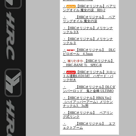
・
【HRCオリジナル】ベアリ
ングオイル 魔女の涙 RH+2
・
【HRCオリジナル】 ベア
リングオイル 魔女の涙
・【HRCオリジナル】メリケンナ
ックル３X
・【HRCオリジナル】メリケンナ
ックル３
・
【HRCオリジナル】 DLC
ピロボール 4.3mm
・
【HRCオリジナル】
HRC-BANE Ti SPEC-R
・
【HRCオリジナル】スロッ
トル連動LED15灯 ハザード・バ
ック付き
・
【HRCオリジナル】DLCダ
ンパーロッド 鬼と金棒 ULTIMO
・【HRCオリジナル】HMA Ver2
（ハイアッパーアーム）メリケン
ナックル3、3x用
・【HRCオリジナル】 ベアリン
グ式リンク
・
【HRCオリジナル】 エフ
ェクトアーム