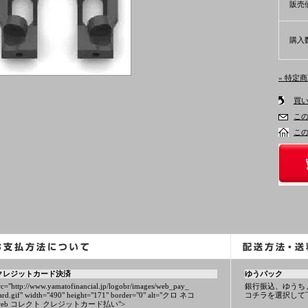
販売
購入
» 特定
買
こ
こ
クレジットカード決済
ゆうパック
rc="http://www.yamatofinancial.jp/logobr/images/web_pay_
銀行振込、ゆうち
ard.gif" width="490" height="171" border="0" alt="クロ ネコ
コチラを選択して
web コレクト クレジットカード払い">