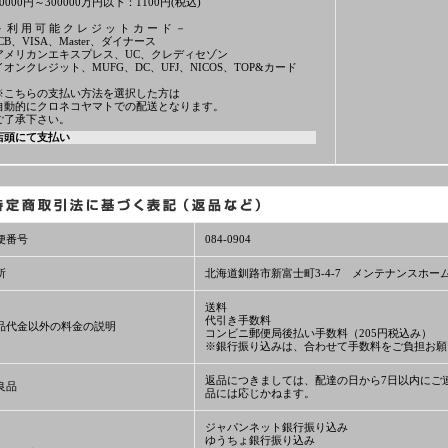
10000円～300000万円以下：1100円(税込)
－ 利 用 可 能 ク レ ジ ッ ト カ ー ド －
JCB、VISA、Master、ダイナース
アメリカンエキスプレス、UC、クレディセゾン
イオンクレジット、MUFG、DC、UFJ、NICOS、TOP&カード
※こちらの支払い方法を選択した方は
自動的にクロネコヤマトでの配送となります。
ご了承下さい。
店頭にて支払い
便番号
084-0904
所
北海道釧路市新富士町3-4-7 メンテナンスホー
送料
代引き手数料
品代金以外の料金の説明
コンビニ郵便局後払い手数料（205円税込み）
※銀行振り込みは、合わせて手数料をご負担お願
返品につきましては、配達の日から7日以内にご
良品
品には応じかねます。
ジャパンネット銀行振り込み
ゆうちょ銀行振り込み