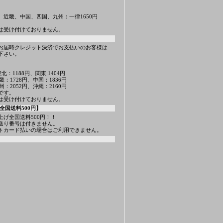
、近畿、中国、四国、九州：一律1650円
は受け付けておりません。
お届時クレジット決済でお支払いのお客様は
下さい。
北：1188円、関東:1404円
畿：1728円、中国：1836円
州：2052円、沖縄：2160円
です。
は受け付けておりません。
全国送料500円】
上げ全国送料500円！！
送り番号は付きません。
トカード払いの場合はご利用できません。