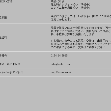
支払い方法
商品代引き
注文時クレジット払い（準備中）
コンビニ郵便局後払い（準備中）
返品につきましては、いずれも7日以内にご連絡
品期限
は応じかねます。
品質や取扱いには十分注意しておりますが、万一
合はすぐにご連絡ください。責任を持って良品と
料、手数料は弊店が負担いたします。
品送料
お客様のご都合による返品・交換は、未使用のも
振り込み手数料はお客様のご負担とさせていただ
のご都合による返品・交換はご容赦ください。
話番号
0154-64-5965
開メールアドレス
info@rc-hrc.com
ームページアドレス
http://rc-hrc.com/