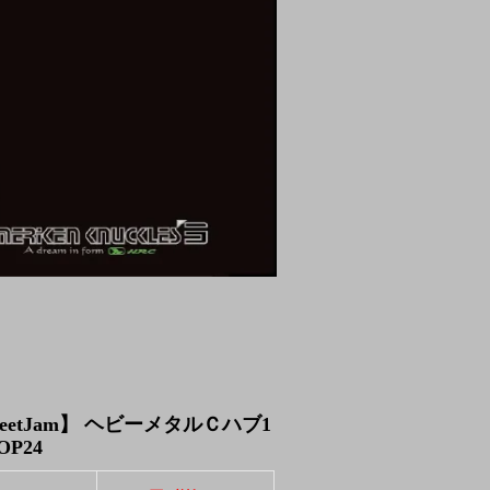
reetJam】 ヘビーメタルＣハブ1
1OP24