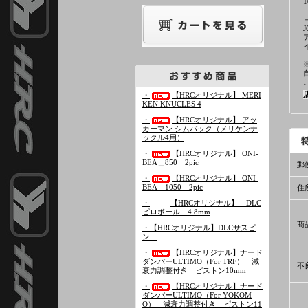
・
【HRCオリジナル】 MERI
KEN KNUCLES 4
・
【HRCオリジナル】 アッ
カーマン シムパック（メリケンナ
ックル4用）
・
【HRCオリジナル】 ONI-
BEA＿850 2pic
郵
・
【HRCオリジナル】 ONI-
BEA＿1050 2pic
住
・
【HRCオリジナル】 DLC
ピロボール 4.8mm
商
・【HRCオリジナル】DLCサスピ
ン
・
【HRCオリジナル】ナード
ダンパーULTIMO（For TRF） 減
不
衰力調整付き ピストン10mm
・
【HRCオリジナル】ナード
ダンパーULTIMO（For YOKOM
O） 減衰力調整付き ピストン11