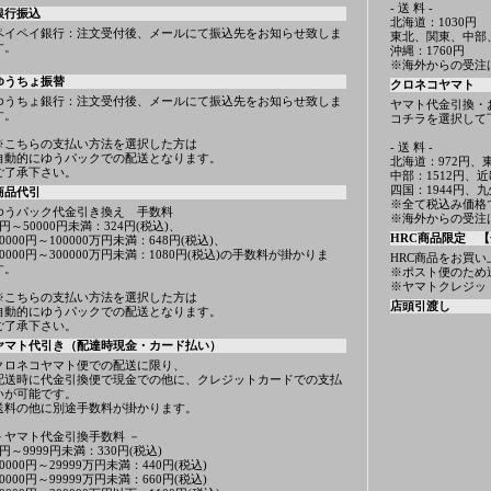
- 送 料 -
銀行振込
北海道：1030円
ペイペイ銀行：注文受付後、メールにて振込先をお知らせ致しま
東北、関東、中部
す。
沖縄：1760円
※海外からの受注
ゆうちょ振替
クロネコヤマト
ゆうちょ銀行：注文受付後、メールにて振込先をお知らせ致しま
ヤマト代金引換・
す。
コチラを選択して
※こちらの支払い方法を選択した方は
- 送 料 -
自動的にゆうパックでの配送となります。
北海道：972円、東
ご了承下さい。
中部：1512円、近
四国：1944円、九
商品代引
※全て税込み価格
ゆうパック代金引き換え 手数料
※海外からの受注
1円～50000円未満：324円(税込)、
HRC商品限定 【
50000円～100000万円未満：648円(税込)、
10000円～300000万円未満：1080円(税込)の手数料が掛かりま
HRC商品をお買い
す。
※ポスト便のため
※ヤマトクレジッ
※こちらの支払い方法を選択した方は
店頭引渡し
自動的にゆうパックでの配送となります。
ご了承下さい。
ヤマト代引き（配達時現金・カード払い）
クロネコヤマト便での配送に限り、
配送時に代金引換便で現金での他に、クレジットカードでの支払
いが可能です。
送料の他に別途手数料が掛かります。
－ヤマト代金引換手数料 －
1円～9999円未満：330円(税込)
10000円～29999万円未満：440円(税込)
30000円～99999万円未満：660円(税込)