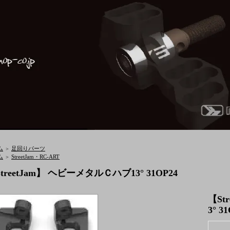
ム
足回りパーツ
＞
ム
StreetJam・RC-ART
＞
treetJam】 ヘビーメタルＣハブ13° 31OP24
【St
3° 3