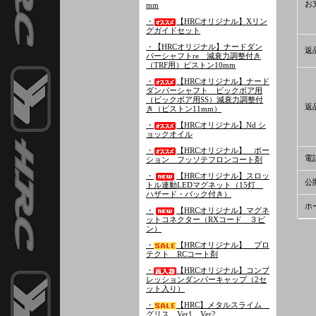
お
mm
・
【HRCオリジナル】Xリン
グガイドセット
・【HRCオリジナル】ナードダン
返
パーシャフトre 減衰力調整付き
（TRF用）ピストン10mm
・
【HRCオリジナル】ナード
ダンパーシャフト ビックボア用
（ビックボア用SS）減衰力調整付
返
き（ピストン11mm）
・
【HRCオリジナル】Nd シ
ョックオイル
・
【HRCオリジナル】 ポー
電
ション フッソテフロンコート剤
・
【HRCオリジナル】スロッ
公
トル連動LEDマグネット（15灯
ハザード・バック付き）
ホ
・
【HRCオリジナル】マグネ
ットコネクター（RXコード ３ピ
ン）
・
【HRCオリジナル】 プロ
テクト RCコート剤
・
【HRCオリジナル】コンプ
レッションダンパーキャップ（2セ
ット入り）
・
【HRC】メタルスライム
グリス Ver1、Ver2