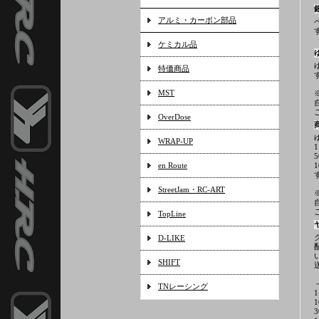
アルミ・カーボン部品
ケミカル品
特価商品
MST
OverDose
WRAP-UP
en Route
StreetJam・RC-ART
TopLine
D-LIKE
SHIFT
TNレーシング